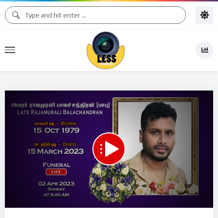
Code 150: Unknown error.
Download File: https://www.youtube.com/watch?v=zz3JBu1MfdY
Video