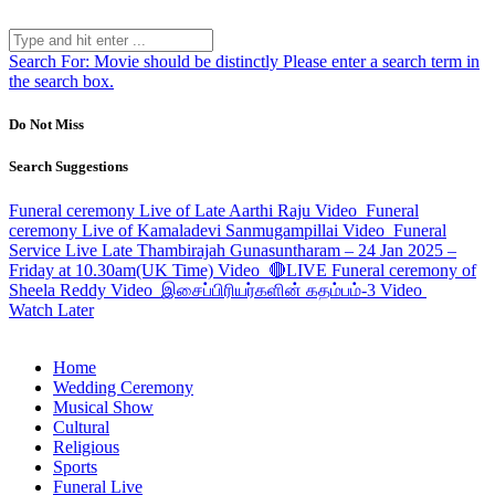
Search For:
Movie should be distinctly
Please enter a search term in
the search box.
Do Not Miss
Search Suggestions
Funeral ceremony Live of Late Aarthi Raju
Video
Funeral
ceremony Live of Kamaladevi Sanmugampillai
Video
Funeral
Service Live Late Thambirajah Gunasuntharam – 24 Jan 2025 –
Friday at 10.30am(UK Time)
Video
🔴LIVE Funeral ceremony of
Sheela Reddy
Video
இசைப்பிரியர்களின் கதம்பம்-3
Video
Watch Later
Home
Wedding Ceremony
Musical Show
Cultural
Religious
Sports
Funeral Live