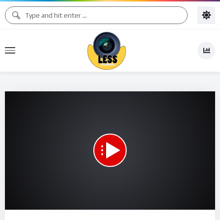
00:00
15:46
15
Video